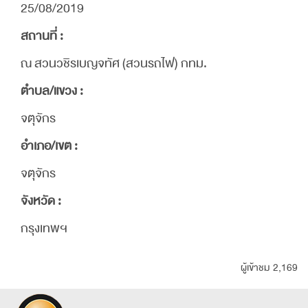
25/08/2019
สถานที่ :
ณ สวนวชิรเบญจทัศ (สวนรถไฟ) กทม.
ตำบล/แขวง :
จตุจักร
อำเภอ/เขต :
จตุจักร
จังหวัด :
กรุงเทพฯ
ผู้เข้าชม 2,169