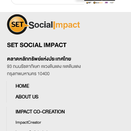
ธุรกิจ​ที่มีความสามารถในการทำกำไร​
ปรับตัวให้สอดประสานกับสังคม​ รู้จักใช้
ทรัพยากรอย่างมีสติ​​ แล้วนำหลักคิด
Quote of the Day : ยั่งยืน ยืนให้อยู่
แบบนี้มาทำโมเดลที่สร้างภูมิคุ้มกันให้
SE ย่อมาจาก Social Enterprise แต่
ธุรกิจคุณ
เมื่อกลับด้านคิดอาจเห็นความแฝงของ
Social และ Environment หรือเป้า
หมายการสร้างความเปลี่ยนเแปลง
(Change) ที่เป็นผลลัพธ์อย่างยั่งยืน ที่
ผู้ประกอบการทางสังคมปักหมุด และ
พยายามไปให้ถึง... เส้นทางในการเป็นผู้
ประกอบการประเภทนี้ จึงต้องออกแบบ
SET SE102 : Introduction to
ความยั่งยืนให้กับตัวเองให้ได้ด้วย ...
Social Entrepreneurship
เพราะความยั่งยืนของผลลัพธ์
ตั้งต้นเรียนรู้การเป็น SE ง่ายๆ ด้วย
(Impact) ย่อมมาจากองค์กรที่ยืนอยู่ได้
การเรียนรู้ตัวเอง เข้าใจธุรกิจที่กำลังทำ
HOME
อย่างยั่งยืน
อยู่ ว่ามีเป้าหมายอะไร ต้องการสร้าง
ผลลัพธ์อะไร เพราะ SE คือ อีกประเภท
ABOUT US
องค์กรธุรกิจ ที่เริ่มต้นดำเนินงานบนเป้า
หมายการแก้ไขปัญหาสังคม ดังนั้น การ
IMPACT CO-CREATION
เข้าใจตัวตนของ Founder/Co-
ยั่งยืน ต้องยืนได้
Founder ผู้ก่อตั้ง โมเดลธุรกิจที่
ImpactCreator
การที่ธุรกิจประเภทใดก็ตาม เข้ามีส่วน
ออกแบบไว้ ย่อมเป็นการเริ่มต้นติด
ในการพัฒนาชุมชน ช่วยออกแบบ