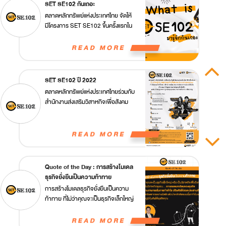
SET SE102 กันเถอะ
ตลาดหลักทรัพย์แห่งประเทศไทย จัดให้
มีโครงการ SET SE102 ขึ้นครั้งแรกใน
ปี 2018 ได้เปิดรับผู้ประกอบการทาง
สังคม เพื่อสร้างศักยภาพทางธุรกิจให้
เป็นนักประกอบการที่แข็งแกร่ง ออกแบบ
การเรียนรู้ (Learning) เพื่อการเรียน
ทำ (Activation) โดยเน้นที่กระบวนการ
SET SE102 ปี 2022
(Journey) ขั้นตอน (Process) ที่ช่วย
ตลาดหลักทรัพย์แห่งประเทศไทยร่วมกับ
ลำดับเหตุและผลในการเป็นผู้ประกอบ
สำนักงานส่งเสริมวิสาหกิจเพื่อสังคม
การทางสังคมที่สามารถสร้างความ
รับสมัครผู้ประกอบการธุรกิจเพื่อสังคม
ยั่งยืนในการดำเนินธุรกิจได้อย่างแท้จริง
(Social Enterprise) ที่มีโมเดลธุรกิจที่
ชัดเจน เป้าหมายเพื่อบรรลุการพัฒนา
ทางสังคมที่ยั่งยืน เข้าอบรมหลักสูตร
การประกอบธุรกิจเชิงลึก พร้อมภาค
ปฏิบัติจากผู้ทรงคุณวุฒิและวิทยากรที่
Quote of the Day : การสร้างโมเดล
มีความเชี่ยวชาญ
ธุรกิจยั่งยืน​เป็นความท้าทาย​
การสร้างโมเดลธุรกิจยั่งยืน​เป็นความ
ท้าทาย​ ที่ไม่ว่าคุณจะเป็นธุรกิจ​เล็กใหญ่​
หรือ​ เป็นวิสาหกิจ​เพื่อสังคม​ หรือ​ เป็น
วิสาหกิจชุมชน... การถอดบทเรียนของ