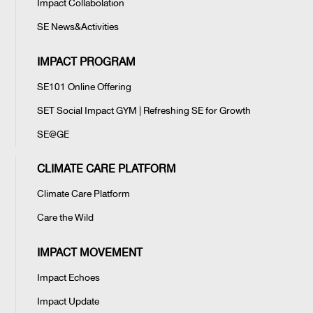
กระดุมเม็ดบน เส้นทางการเป็นผู้
Impact Collabolation
พัฒนาสินค้า เป็นช่องทางจำหน่าย
ประกอบการเพื่อสังคมให้ชัดเจนยิ่งขึ้น
หรือส่งเสริมการท่องเที่ยวในชุมชน ด้วย
SE News&Activities
แนวทางการพัฒนาอย่างยั่งยืน
IMPACT PROGRAM
Open House SET SE102 ปี 2021
SE101 Online Offering
เริ่มแล้วกับ SET SE102 ปี 2021 พิธี
SET Social Impact GYM | Refreshing SE for Growth
เปิดอบรมเชิงปฏิบัติการ SET SE102
เมื่อวันที่ 14 ก.ค. 64 ที่เน้นเรียนรู้และ
SE@GE
เรียนทำผ่าน workshop เข้มข้น ในรูป
แบบออนไลน์ เพื่อพัฒนาศักยภาพของ
CLIMATE CARE PLATFORM
ผู้ประกอบการทางสังคมให้มีทักษะด้าน
การดำเนินธุรกิจและมีศักยภาพในการ
Climate Care Platform
สร้างผลลัพธ์ทางสังคมอย่างยั่งยืน โดย
ประกาศรายชื่อผู้ประกอบการธุรกิจ
ปีนี้มีผู้ประกอบการทางสังคม 30 บริษัท
Care the Wild
เพื่อสังคมที่ผ่านการคัดเลือก เข้า
ที่ได้รับการคัดเลือกเข้าอบรม
อบรมหลักสูตร
ประกาศรายชื่อผู้ประกอบการธุรกิจ
IMPACT MOVEMENT
เพื่อสังคมที่ผ่านการคัดเลือก เข้าอบรม
หลักสูตร "SET SE102 ปี 2021" การ
Impact Echoes
ประกอบธุรกิจเชิงลึก พร้อมภาคปฏิบัติ
Impact Update
จากผู้ทรงคุณวุฒิและวิทยากรชั้้นนำ