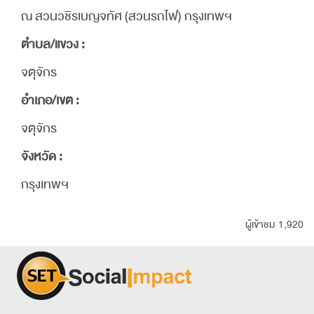
ณ สวนวชิรเบญจทัศ (สวนรถไฟ) กรุงเทพฯ
ตำบล/แขวง :
จตุจักร
อำเภอ/เขต :
จตุจักร
จังหวัด :
กรุงเทพฯ
ผู้เข้าชม 1,920