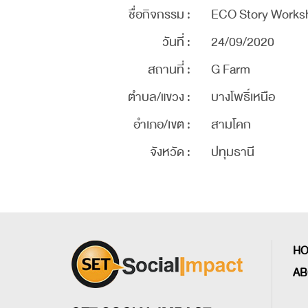
ชื่อกิจกรรม :
ECO Story Works
วันที่ :
24/09/2020
สถานที่ :
G Farm
ตำบล/แขวง :
บางโพธิ์เหนือ
อำเภอ/เขต :
สามโคก
จังหวัด :
ปทุมธานี
H
AB