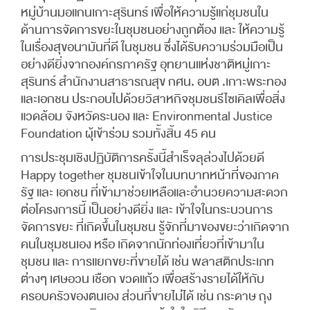
หมู่บ้านมอแกนเกาะสุรินทร์ เพื่อให้ความรู้แก่ชุมชนใน
ด้านการจัดการขยะในชุมชนอย่างถูกต้อง และ ให้ความรู้
ในเรื่องสุขอนามันที่ดี ในชุมชน ซึ่งได้รับความร่วมมือเป็น
อย่างดียิ่งจากองค์กรภาครัฐ อุทยานแห่งชาติหมู่เกาะ
สุรินทร์ สำนักงานสาธารณสุข กศน. อบต .เกาะพระทอง
และเอกชน ประกอบไปด้วยวิสาหกิจชุมชนรีไซเคิลเพื่อสิ่ง
แวดล้อม จังหวัดระนอง และ Environmental Justice
Foundation ผุ้เข้าร่วม รวมทั้งสิ้น 45 คน
การประชุมเชิงปฏิบัติการครั้งนี้สำเร็จลุล่วงไปด้วยดี
Happy together ชุมชนเข้าใจในบทบาทหน้าที่ของภาค
รัฐ และ เอกชน ที่เข้ามาช่วยเหลือและอำนวยความสะดวก
ต่อโครงการนี้ เป็นอย่างดียิ่ง และ เข้าใจในกระบวนการ
จัดการขยะ ที่เกิดขึ้นในชุมชน รู้จักที่มาของขยะว่าเกิดจาก
คนในชุมชนเอง หรือ เกิดจากนักท่องเที่ยวที่เข้ามาใน
ชุมชน และ การแยกขยะที่ขายได้ เช่น พลาสติกประเภท
ต่างๆ เศษอวน เชือก ขวดแก้ว เพื่อสร้างรายได้ให้กับ
ครอบครัวของตนเอง ส่วนที่ขายไม่ได้ เช่น กระดาษ ถุง