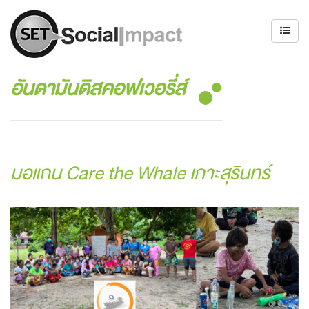
อันดามันดิสคอฟเวอรี่ส์
มอแกน Care the Whale เกาะสุรินทร์