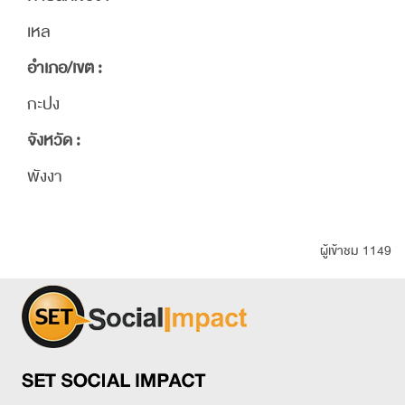
เหล
อำเภอ/เขต :
กะปง
จังหวัด :
พังงา
ผู้เข้าชม 1149