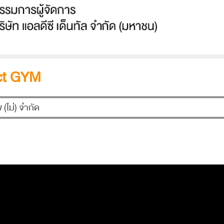
act GYM
ข (ไม่) จำกัด