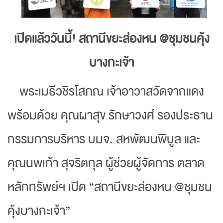
เปิดแล้ววันนี้! สถานีขยะล่องหน @ชุมชนคุ้ง
บางกะเจ้า
พระเมธีวชิรโสภณ เจ้าอาวาสวัดจากแดง
พร้อมด้วย คุณผาสุข รักษาวงศ์ รองประธาน
กรรมการบริหาร บมจ. สหพัฒนพิบูล และ
คุณนพเก้า สุจริตกุล ผู้ช่วยผู้จัดการ ตลาด
หลักทรัพย์ฯ เปิด “สถานีขยะล่องหน @ชุมชน
คุ้งบางกะเจ้า”