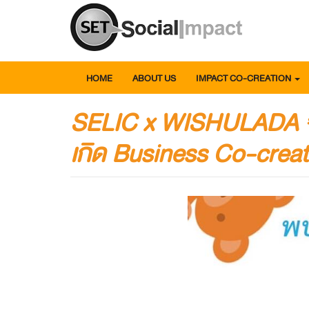
HOME
ABOUT US
IMPACT CO-CREATION
SELIC x WISHULADA จับ
เกิด Business Co-crea