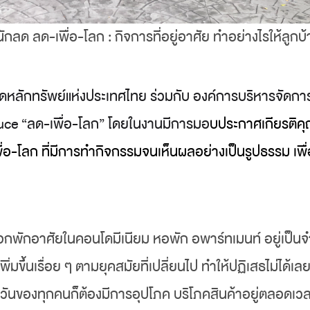
ักลด ลด-เพื่อ-โลก : กิจการที่อยู่อาศัย ทำอย่างไรให้ลูก
หลักทรัพย์แห่งประเทศไทย ร่วมกับ องค์การบริหารจัดกา
uce “ลด-เพื่อ-โลก” โดยในงานมีการมอ
บประกาศเกียรติค
ื่อ-โลก ที่มีการทำกิจกรรมจนเห็นผลอย่างเป็นรูปธรรม เพ
ลือกพักอาศัยในคอนโดมีเนียม หอพัก
อพาร์ทเมนท์ อยู่เป็
่มขึ้นเรื่อย ๆ ตามยุคสมัยที่เปลี่ยนไป ทำให้ปฏิเสธไม่ได้เล
ำวันของทุกคนก็ต้องมีการอุปโภค บริโภคสินค้าอยู่ตลอดเวล