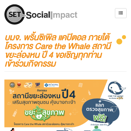
บมจ. พริ้นซิเพิล แคปิตอล ภายใต้
โครงการ Care the Whale สถานี
ขยะล่องหน ปี 4 ขอเชิญทุกท่าน
เข้าร่วมกิจกรรม