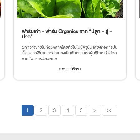
ฟาร์มเก๋า - ฟาร์ม Organics จาก “ปลูก – สู่ -
ปาก”
ผักที่วางขายในท้องตลาดโดยทั่วไปในปัจจุบัน เสี่ยงต่อการปน
เปื้อนสารพิษและยาฆ่าแมลงเป็นอันตรายต่อผู้บริโภค ห่างไกล
จาก “อาหารปลอดภัย
2,593 ผู้เข้าชม
1
2
3
4
5
>
>>