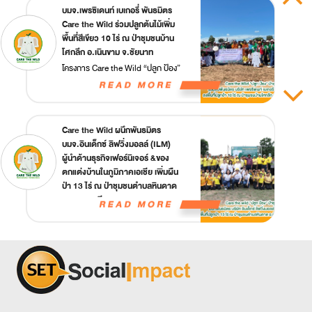
อีกด้วย
บ้านหนองทิศสอน อ.นาเชือก
บมจ.เพรซิเดนท์ เบเกอรี่ พันธมิตร
จ.มหาสารคาม
"วันต่อต้านปัญหาภัยแล้งและฝนแล้ง
Care the Wild ร่วมปลูกต้นไม้เพิ่ม
ของโลก" (World Day to Combat
พื้นที่สีเขียว 10 ไร่ ณ ป่าชุมชนบ้าน
Desertification and Drought)
โศกลึก อ.เนินขาม จ.ชัยนาท
17 มิถุนายน เป็นวันต่อต้านปัญหาภัย
โครงการ Care the Wild “ปลูก ป้อง”
แล้งและฝนแล้งของโลก โดยองค์การ
Plant & Protect โดยตลาดหลักทรัพย์
สหประชาชาติเพื่อรณรงค์และปลูกจิต
แห่งประเทศไทย กรมป่าไม้ และชุมชน
สำนึกให้ประชากรหันมาใส่ใจและดูแล
บ้านโศกลึก ร่วมกับพันธมิตร บริษัทเพร
ธรรมชาติ จากปัญหาภาวะวิกฤตของ
ซิเดนท์ เบเกอรี่ จำกัด (มหาชน)
Care the Wild ผนึกพันธมิตร
โลกที่กำลังเกิดขึ้นในปัจจุบัน ร่วมช่วย
สนับสนุนการปลูกต้นไม้กว่า 2,600 ต้น
‘วันผึ้งโลก’ หรือ World Bee Day
บมจ.อินเด็กซ์ ลิฟวิ่งมอลล์ (ILM)
กันดูแลป่า ต้นกำเนิดต้นน้ำ และลดการ
บนพื้นที่ 10 ไร่ ณ ป่าชุมชนบ้านโศกลึก
ผู้นำด้านธุรกิจเฟอร์นิเจอร์ &ของ
วันผึ้งโลก 20 พ.ค. ของทุกปี
สร้างมลภาวะทางอากาศ ให้เกิดความ
จ.ชัยนาท
ตกแต่งบ้านในภูมิภาคเอเชีย เพิ่มผืน
สหประชาชาติกำหนดไว้เพื่อส่งเสริม
สมบูรณ์ของธรรมชาติ
ป่า 13 ไร่ ณ ป่าชุมชนตำบลหินดาด
ความสำคัญของผึ้งต่อโลกใบนี้ ให้
จ.นครราชสีมา
ตระหนักเกี่ยวกับปัญหาประชากรผึ้งที่
ลดลง จากภัยการใช้สารเคมีกำจัดศัตรู
บมจ. อินเด็กซ์ ลิฟวิ่งมอลล์ บริษัทจด
พืช และพื้นที่ป่าถูกทำลาย “ผึ้ง” นัก
ทะเบียนใน SET ซึ่งเล็งเห็นความสำคัญ
ผสมเกสรที่มีความสำคัญต่อระบบนิเวศ
ของการทำธุรกิจควบคู่การดูแลสิ่ง
Care the wild จับมือพันธมิตร บริษัท
ช่วยสร้างสมดุลของสิ่งแวดล้อม มาช่วย
แวดล้อม ได้สนับสนุนการปลูกและบำรุง
วันป่าชุมชนชายเลนไทย (Thai
เนชั่นแนล ไอทีเอ็มเอ๊กซ์ จำกัด NITMX
ผึ้งด้วยการไม่ใช้สารเคมี หยุดทำลายป่า
ต้นไม้ รวม 2,600 ต้น บนพื้นที่ 13 ไร่
Mangrove Community Forests
จัดกิจกรรมปลูกต้นไม้ 2,000 ต้น ณ
ร่วมสร้างผืนป่า ดูแลสิ่งแวดล้อมด้วยมือ
ณ ป่าชุมชนตำบลหินดาด
Day)
ป่าชุมชนบ้านโศกลึก จ.ชัยนาท
เรา
จ.นครราชสีมา ผ่านโครงการ Care
ช้างน้อย "ปลูกป้อง" จากโครงการ
เมื่อ 5 กรกฎาคม 2567 ทีมผู้บริหาร