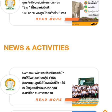
รับการสนับสนุนจากองค์กรในภาค
ยุทธหัตถีของสมเด็จพระนเรศวร
ตลาดทุน ได้แก่ บริษัท ศูนย์รับฝากหลัก
“ช้าง” พี่ใหญ่แห่งผืนป่า
ทรัพย์ (ประเทศไทย) จำกัด (TSD)
13 มีนาคม ของทุกปี “วันช้างไทย” ตรง
บริษัท สำนักหักบัญชี (ประเทศไทย)
กับวันประกาศชัยชนะการทำยุทธหัตถี
จำกัด (TCH) ชมรมปฏิบัติการหลัก
ของสมเด็จพระนเรศวร “ช้าง” พี่ใหญ่
ทรัพย์ สมาคมบริษัทหลักทรัพย์ไทย
แห่งผืนป่า ถูกยกย่องให้เกียรติว่าเป็น
(ASCO) และชมรมคัสโตเดียน
สัตว์ที่มีความสำคัญต่อชาวไทย ตั้งแต่
รักเขาต้องเข้าป่า ชวนเที่ยวป่าเมือ
อดีตจนถึงปัจจุบัน เป็นสัตว์คู่บ้านคู่เมือง
งกาญจน์ ช่วง Green season ไปกับ
คู่พระบารมีของพระมหากษัตริย์
NEWS & ACTIVITIES
พี่ปลูกป้อง
พี่ปลูกป้อง ช้างรักษ์ป่า Care the Wild
ชวนเที่ยวป่าเมืองกาญจน์ ใน 3 อำเภอ
ให้ชุ่มฉ่ำใจ มองไปทางไหนก็เขียว - วัด
เขาวงจินดาราม อำเภอบ่อพลอย - เขา
ช้างเผือก อุทยานแห่งชาติทองผาภูมิ
Care the Wild และพันธมิตร บริษัท
อำเภอทองผาภูมิ - น้ำตกกระทะ
ปลูกป้อง เตือนภัยไฟป่าหน้าแล้ง
ทิสโก้ไฟแนนเชียลกรุ๊ป จำกัด
อำเภอเลาขวัญ
(มหาชน) ปลูกต้นไม้เพิ่มพื้นที่ป่า 5 ไร่
ช้างน้อย “ปลูกป้อง” Care the Wild
ณ ป่าชุมชนบ้านหนองทิศสอน
เตือนภัยไฟป่าหน้าแล้ง เข้าสู่ช่วงหน้า
อ.นาเชือก จ.มหาสารคาม
แล้งของปีนี้ ช่วงเดือน มี.ค. และ เม.ย.
เป็นช่วงที่มีความเสี่ยงสูงที่จะเกิดไฟป่า
Care the Wild และพันธมิตร บริษัท
สร้างความเสียหายในผืนป่าธรรมชาติ
ทิสโก้ไฟแนนเชียลกรุ๊ป จำกัด (มหาชน)
และเกิดหมอกควันอันตราย PM 2.5
ปลูกต้นไม้เพิ่มพื้นที่ป่า 5 ไร่ ณ ป่าชุมชน