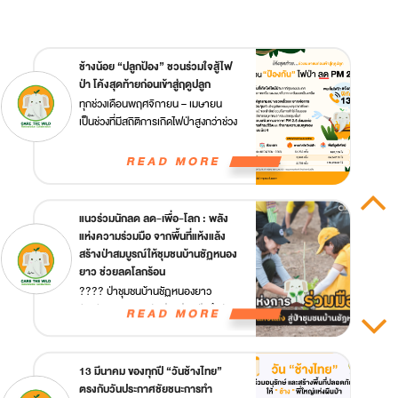
ช้างน้อย “ปลูกป้อง” ชวนร่วมใจสู้ไฟ
ป่า โค้งสุดท้ายก่อนเข้าสู่ฤดูปลูก
ทุกช่วงเดือนพฤศจิกายน – เมษายน
เป็นช่วงที่มีสถิติการเกิดไฟป่าสูงกว่าช่วง
อื่นๆ ด้วยสภาพอากาศแห้ง กระแสลม
แรง ????️ต้นไม้ใหญ่ผลัดใบ หญ้าแห้ง
ตาย และสาเหตุหลักของการเกิดไฟป่า
ส่วนใหญ่เกิดจากมนุษย์จุดไฟ เพื่อหา
ของป่าและล่าสัตว์ รวมถึงการทำไร่
แนวร่วมนักลด ลด-เพื่อ-โลก : พลัง
เลื่อนลอย เมื่อเกิดเพลิงไหม้จึงเป็นเชื้อ
แห่งความร่วมมือ จากพื้นที่แห้งแล้ง
เพลิงอย่างดีที่ทำให้ไฟลุกลามอย่าง
สร้างป่าสมบูรณ์ให้ชุมชนบ้านชัฏหนอง
รวดเร็วและยากต่อการควบคุม และ
ยาว ช่วยลดโลกร้อน
ติดตามมาด้วยปัญหาฝุ่นควันพิษ PM
???? ป่าชุมชนบ้านชัฏหนองยาว
2.5 ที่ทำลายสุขภาพของคนไทยและ
จังหวัดสุพรรณบุรี แปลงปลูกป่านำร่อง
ระบบนิเวศ
ของโครงการ “Care the Wild” ปลูก
ป้อง Plant & Protect เริ่มต้นปลูก
ต้นไม้ ????กว่า 2,000 ต้น ในเดือน
13 มีนาคม ของทุกปี “วันช้างไทย”
กันยายน ปี 2562 บนพื้นที่ 10 ไร่ ซึ่งได้
ตรงกับวันประกาศชัยชนะการทำ