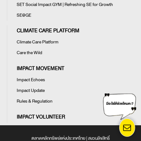
กระบ่ำ อ.เลาขวัญ จ.กาญจนบุรี
SET Social Impact GYM | Refreshing SE for Growth
จ.ชัยนาท
เรากำลังเผชิญหน้ากับภาวะโลกร้อน
⛅️????
(Global Warming) อุณหภูมิเฉลี่ยของ
คุณบัณฑิต อนันตมงคล ประธานเจ้า
SE@GE
อากาศบนโลกสูงขึ้น ไม่ว่าจะเป็นอากาศ
หน้าที่บริหาร นำทีมผู้บริหารและ
บริเวณใกล้ผิวโลกและ น้ำในมหาสมุทร
พนักงานบริษัท บริหารสินทรัพย์
CLIMATE CARE PLATFORM
กรุงเทพพาณิชย์ จำกัด (มหาชน)
"BAM" กว่า 80 คน ร่วมกิจกรรมปลูก
Climate Care Platform
ต้นไม้เพิ่มพื้นที่สีเขียวภายใต้โครงการ
Care the wild นำพันธมิตร บลจ.
Care the Wild กับสมาชิกชุมชนบ้าน
Care the Wild
สิ่งที่เรายังไม่รู้เกี่ยวกับป่า
เอ็มเอฟซี จำกัด (มหาชน) ร่วมปลูก
โศกลึก อ.เนินขาม จ.ชัยนาท
ต้นไม้บนพื้นที่ 10 ไร่ ณ ป่าชุมชนบ้าน
ทุก ๆ 1 ชั่วโมง พื้นที่ป่าจะ หายไปเทียบ
โศกลึก อ.เนินขาม จ.ชัยนาท
เท่ากับสนามฟุตบอล 800 สนาม โดย
IMPACT MOVEMENT
ทั่วโลมีพื้นที่ป่า เหลือเพียง30% ซึ่งเป็น
คุณธนโชติ รุ่งสิทธิวัฒน์ กรรมการผู้
บ้านของ สัตว์พืช และแมลงกว่า 80%
จัดการ พร้อมด้วยทีมผู้บริหารและ
Impact Echoes
ตั้งแต่ปี 2533 โลกสูญเสียป่าไปแล้ว 1.3
พนักงานจิตอาสา บริษัทหลักทรัพย์
Impact Update
ล้าน ตร.กม. ซึ่งมีขนาดใหญ่กว่า เแอฟ
จัดการกองทุน เอ็มเอฟซี จำกัด
ริกาใต้ โดยเฉพาะป่าเขตร้อน ที่เต็มไป
(มหาชน) MFC พร้อมด้วยพันธมิตร
Care the Wild มอบเครื่องมือดับไฟ
Rules & Regulation
ด้วยความหลากหลายทางชีวภาพ
โครงการ Care the Wild จากกรมป่า
ปลูก 1 ต้นได้อะไรมากกว่าที่คิด
ป่า ปกป้อง 11 ผืนป่าชุมชนช่วงฤดู
สาเหตุจาก การตัดไม้ทำลายป่า เปลี่ยน
ไม้ สมาชิกชุมชนบ้านโศกลึก อ.เนินขาม
แล้งของปี
ผลิต ออกซิเจน ปีละ 2-2.5 แสนลิตร
IMPACT VOLUNTEER
ป่าให้เป็นพื้นที่เกษตร โครงการพัฒนา
จ.ชัยนาท รวมกว่า 70 คน ร่วม
โครงการ Care the wild “ปลูกป้อง”
ขนาดใหญ่ และไฟป่า
กิจกรรม “ปลูก ปกป้อง” ป่าชุมชน ปลูก
Plant & Protect เป็นแพลตฟอร์ม
ต้นไม้ 2,000 ต้น บนพื้นที่ 10 ไร่ ใน
ระดมทุนขับเคลื่อนการปลูกต้นไม้เพื่อ
เดือนพฤษภาคม ปี 2567 นี้
ตลาดหลักทรัพย์แห่งประเทศไทย | สงวนลิขสิทธิ์
เพิ่มพื้นที่สีเขียว ที่ให้ความสำคัญต่อ